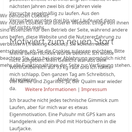
nächsten Jahren zwei bis drei Jahren viele
Versuche regelmäßig zu laufen. Aus den
Wir benutzen Cookies
Versuchen wurden drei bis vier Läufe und dann
Wir nutzen Cookies auf unserer Website. Einige von ihnen
lief nichts mehr.
sind essenziell für den Betrieb der Seite, während andere
uns helfen, diese Website und die Nutzererfahrung zu
Motiviert zum neuen Start
verbessern (Tracking Cookies). Sie können selbst
entscheiden, ob Sie die Cookies zulassen möchten. Bitte
Meine Beharrlichkeit wurde belohnt. Ich wollte
beachten Sie, dass bei einer Ablehnung womöglich nicht
nicht aufgeben. Mein Gewicht war aus dem
mehr alle Funktionalitäten der Seite zur Verfügung stehen.
Wohlfühlbereich auf 93 kg rauf und ich fühlte
mich schlapp. Den ganzen Tag am Schreibtisch,
Akzeptieren
Ablehnen
viel Kaffee und Zigarillos. Ja, der Qualm war wieder
da.
Weitere Informationen
|
Impressum
Ich brauche nicht jedes technische Gimmick zum
Laufen, aber für mich war es etwas
Eigenmotivation. Eine Pulsuhr mit GPS kam ans
Handgelenk und ein iPod mit Hörbüchern in die
Laufjacke.