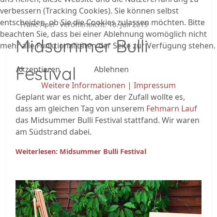
verbessern (Tracking Cookies). Sie können selbst
entscheiden, ob Sie die Cookies zulassen möchten. Bitte
Franc Apel
Veröffentlicht: 10. Juli 2019
beachten Sie, dass bei einer Ablehnung womöglich nicht
Midsummer Bulli
mehr alle Funktionalitäten der Seite zur Verfügung stehen.
Festival
Akzeptieren
Ablehnen
Weitere Informationen
|
Impressum
Geplant war es nicht, aber der Zufall wollte es,
dass am gleichen Tag von unserem
Fehmarn Lauf
das Midsummer Bulli Festival stattfand. Wir waren
am Südstrand dabei.
Weiterlesen: Midsummer Bulli Festival