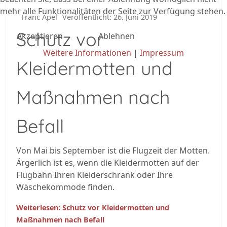
mehr alle Funktionalitäten der Seite zur Verfügung stehen.
Franc Apel
Veröffentlicht: 26. Juni 2019
Schutz vor
Akzeptieren
Ablehnen
Weitere Informationen
|
Impressum
Kleidermotten und
Maßnahmen nach
Befall
Von Mai bis September ist die Flugzeit der Motten.
Ärgerlich ist es, wenn die Kleidermotten auf der
Flugbahn Ihren Kleiderschrank oder Ihre
Wäschekommode finden.
Weiterlesen: Schutz vor Kleidermotten und
Maßnahmen nach Befall