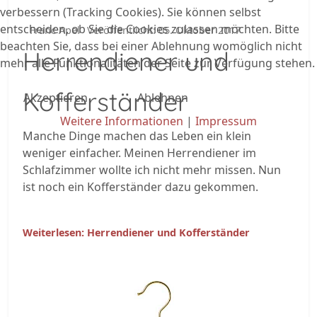
verbessern (Tracking Cookies). Sie können selbst
entscheiden, ob Sie die Cookies zulassen möchten. Bitte
Franc Apel
Veröffentlicht: 05. Oktober 2017
beachten Sie, dass bei einer Ablehnung womöglich nicht
Herrendiener und
mehr alle Funktionalitäten der Seite zur Verfügung stehen.
Kofferständer
Akzeptieren
Ablehnen
Weitere Informationen
|
Impressum
Manche Dinge machen das Leben ein klein
weniger einfacher. Meinen Herrendiener im
Schlafzimmer wollte ich nicht mehr missen. Nun
ist noch ein Kofferständer dazu gekommen.
Weiterlesen: Herrendiener und Kofferständer