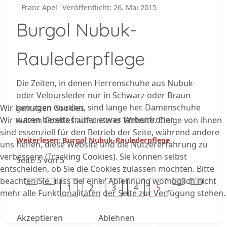
Franc Apel
Veröffentlicht: 26. Mai 2015
Burgol Nubuk-
Raulederpflege
Die Zeiten, in denen Herrenschuhe aus Nubuk-
oder Veloursleder nur in Schwarz oder Braun
getragen wurden, sind lange her. Damenschuhe
Wir benutzen Cookies
waren bereits früher etwas farbenfroher.
Wir nutzen Cookies auf unserer Website. Einige von ihnen
sind essenziell für den Betrieb der Seite, während andere
Weiterlesen: Burgol Nubuk-Raulederpflege
uns helfen, diese Website und die Nutzererfahrung zu
verbessern (Tracking Cookies). Sie können selbst
Seite 5 von 5
entscheiden, ob Sie die Cookies zulassen möchten. Bitte
beachten Sie, dass bei einer Ablehnung womöglich nicht
1
2
3
4
5
mehr alle Funktionalitäten der Seite zur Verfügung stehen.
Akzeptieren
Ablehnen