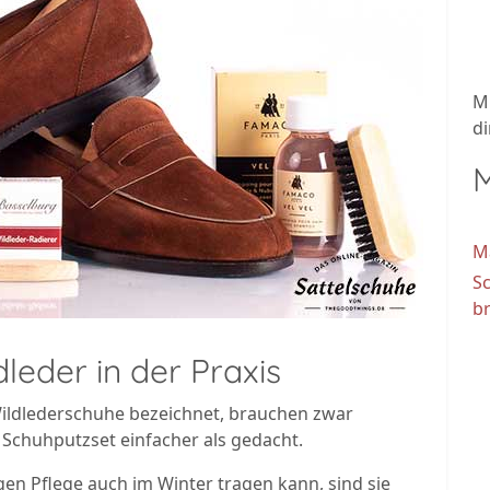
M
di
M
M
S
br
leder in der Praxis
ildlederschuhe bezeichnet, brauchen zwar
 Schuhputzset einfacher als gedacht.
en Pflege auch im Winter tragen kann, sind sie