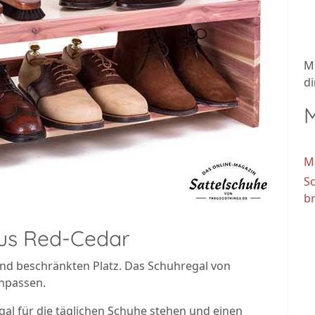
M
di
M
M
S
br
us Red-Cedar
und beschränkten Platz. Das Schuhregal von
anpassen.
egal für die täglichen Schuhe stehen und einen