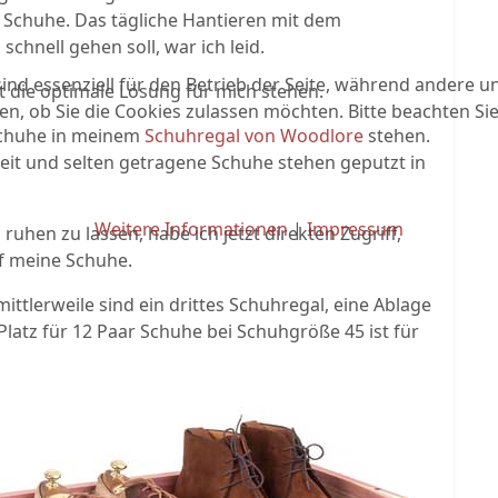
 Schuhe. Das tägliche Hantieren mit dem
hnell gehen soll, war ich leid.
ind essenziell für den Betrieb der Seite, während andere u
 die optimale Lösung für mich stehen.
en, ob Sie die Cookies zulassen möchten. Bitte beachten Si
 Schuhe in meinem
Schuhregal von Woodlore
stehen.
zeit und selten getragene Schuhe stehen geputzt in
Weitere Informationen
|
Impressum
hen zu lassen, habe ich jetzt direkten Zugriff,
uf meine Schuhe.
ttlerweile sind ein drittes Schuhregal, eine Ablage
atz für 12 Paar Schuhe bei Schuhgröße 45 ist für