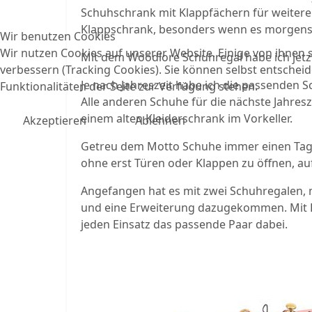
Schuhschrank mit Klappfächern für weitere
Klappschrank, besonders wenn es morgens sc
Wir benutzen Cookies
Wir nutzen Cookies auf unserer Website. Einige von ihnen s
Mit dem Woodlore Schuhregal habe ich jetzt
verbessern (Tracking Cookies). Sie können selbst entscheid
Je nach Jahreszeit habe ich die passenden
Funktionalitäten der Seite zur Verfügung stehen.
Alle anderen Schuhe für die nächste Jahres
einem alten Kleiderschrank im Vorkeller.
Akzeptieren
Ablehnen
Getreu dem Motto Schuhe immer einen Tag ru
ohne erst Türen oder Klappen zu öffnen, a
Angefangen hat es mit zwei Schuhregalen, mi
und eine Erweiterung dazugekommen. Mit Pl
jeden Einsatz das passende Paar dabei.