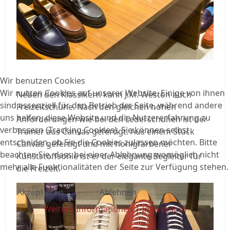
Wir benutzen Cookies
Wir nutzen Cookies auf unserer Website. Einige von ihnen
Neben den Klassikern kann J.M. Weston auch
sind essenziell für den Betrieb der Seite, während andere
Freizeitschuhe. Nach den gleichen hohen
uns helfen, diese Website und die Nutzererfahrung zu
Anforderungen wie bei den Lederschuhen ist der
verbessern (Tracking Cookies). Sie können selbst
Trainer aus Canvas gefertigt. Aus einem Stück
entscheiden, ob Sie die Cookies zulassen möchten. Bitte
Canvas gefertigt und mit honigfarbener
beachten Sie, dass bei einer Ablehnung womöglich nicht
Kunststoffsohle ist er der elegante Begleiter für
mehr alle Funktionalitäten der Seite zur Verfügung stehen.
die Freizeit.
Akzeptieren
Ablehnen
Weitere Informationen
|
Impressum